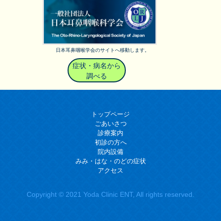
日本耳鼻咽喉学会のサイトへ移動します。
症状・病名から
調べる
トップページ
ごあいさつ
診療案内
初診の方へ
院内設備
みみ・はな・のどの症状
アクセス
Copyright © 2021 Yoda Clinic ENT, All rights reserved.