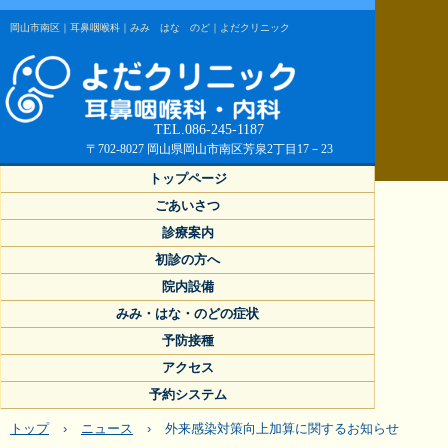
岡山市南区｜耳鼻咽喉科｜みみ はな のど｜よだクリニック
TEL.086-245-1187
〒702-8027 岡山県岡山市南区芳泉2丁目17－23
トップページ
ごあいさつ
診療案内
初診の方へ
院内設備
みみ・はな・のどの症状
予防接種
アクセス
予約システム
トップ
›
ニュース
›
外来感染対策向上加算に関するお知らせ